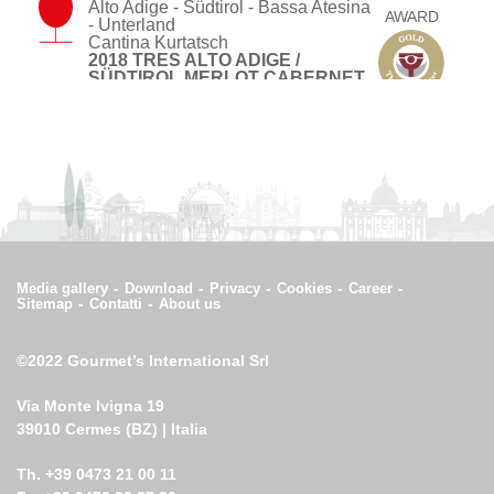
Alto Adige - Südtirol - Bassa Atesina
AWARD
- Unterland
Cantina Kurtatsch
2018 TRES ALTO ADIGE /
SÜDTIROL MERLOT CABERNET
RISERVA DOC
Alto Adige - Südtirol - Meltina -
Mölten
AWARD
Arunda
Annata ARUNDA CUVÉE
MARIANNA ALTO ADIGE /
SÜDTIROL METODO CLASSICO
EXTRA BRUT DOC
Media gallery
Download
Privacy
Cookies
Career
Sitemap
Contatti
About us
©2022 Gourmet’s International Srl
Via Monte Ivigna 19
39010 Cermes (BZ) | Italia
Th. +39 0473 21 00 11